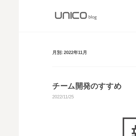
S
k
i
p
t
o
月別: 2022年11月
c
o
n
t
チーム開発のすすめ
e
n
2022/11/25
t