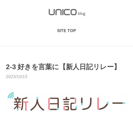
S
k
i
p
SITE TOP
t
o
c
o
n
2-3 好きを言葉に【新人日記リレー】
t
2023/10/13
e
n
t