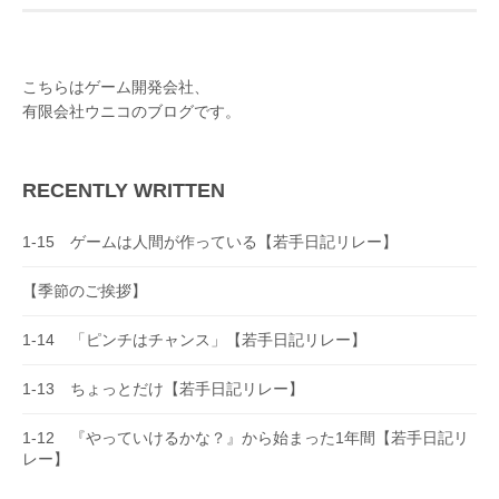
t
n
こちらはゲーム開発会社、
a
有限会社ウニコのブログです。
v
i
RECENTLY WRITTEN
g
a
1-15 ゲームは人間が作っている【若手日記リレー】
t
【季節のご挨拶】
i
o
1-14 「ピンチはチャンス」【若手日記リレー】
n
1-13 ちょっとだけ【若手日記リレー】
1-12 『やっていけるかな？』から始まった1年間【若手日記リ
レー】