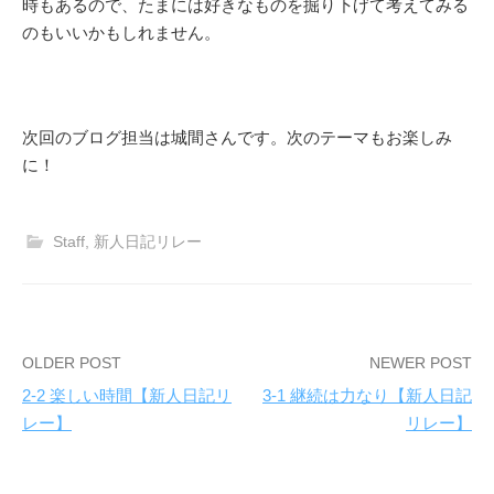
時もあるので、たまには好きなものを掘り下げて考えてみる
のもいいかもしれません。
次回のブログ担当は城間さんです。次のテーマもお楽しみ
に！
Staff
,
新人日記リレー
OLDER POST
NEWER POST
2-2 楽しい時間【新人日記リ
3-1 継続は力なり【新人日記
P
レー】
リレー】
o
s