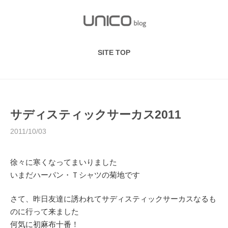
S
k
i
p
SITE TOP
t
o
c
o
n
サディスティックサーカス2011
t
2011/10/03
e
n
t
徐々に寒くなってまいりました
いまだハーパン・Ｔシャツの菊地です
さて、昨日友達に誘われてサディスティックサーカスなるも
のに行って来ました
何気に初麻布十番！