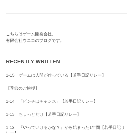
o
s
t
n
こちらはゲーム開発会社、
有限会社ウニコのブログです。
a
v
i
RECENTLY WRITTEN
g
1-15 ゲームは人間が作っている【若手日記リレー】
a
t
【季節のご挨拶】
i
1-14 「ピンチはチャンス」【若手日記リレー】
o
1-13 ちょっとだけ【若手日記リレー】
n
1-12 『やっていけるかな？』から始まった1年間【若手日記リ
レー】