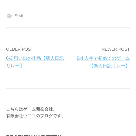
Staff
OLDER POST
NEWER POST
6-3 思い出の作品【新人日記
6-4 人生で初めてのゲーム
P
リレー】
【新人日記リレー】
o
s
t
n
こちらはゲーム開発会社、
a
有限会社ウニコのブログです。
v
i