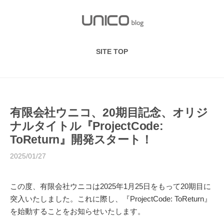
S
k
i
p
SITE TOP
t
o
c
o
n
有限会社ウニコ、20期目記念、オリジ
t
ナルタイトル『ProjectCode:
e
ToReturn』開発スタート！
n
2025/01/27
t
この度、有限会社ウニコは2025年1月25日をもって20期目に
突入いたしました。これに際し、『ProjectCode: ToReturn』
を始動することをお知らせいたします。