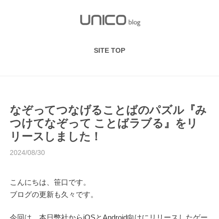
S
k
i
p
SITE TOP
t
o
c
o
n
なぞってつなげることばのパズル『み
t
つけてなぞって ことばラブる』をリ
e
リースしました！
n
2024/08/30
t
こんにちは、笹口です。
ブログの更新も久々です。
今回は、本日弊社からiOSとAndroid向けにリリースしたゲー