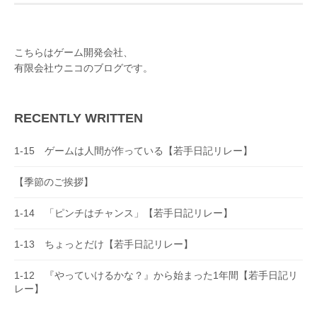
t
n
こちらはゲーム開発会社、
a
有限会社ウニコのブログです。
v
i
RECENTLY WRITTEN
g
a
1-15 ゲームは人間が作っている【若手日記リレー】
t
【季節のご挨拶】
i
o
1-14 「ピンチはチャンス」【若手日記リレー】
n
1-13 ちょっとだけ【若手日記リレー】
1-12 『やっていけるかな？』から始まった1年間【若手日記リ
レー】