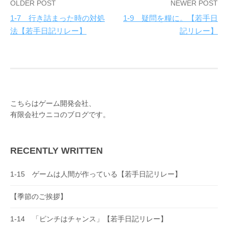
OLDER POST
NEWER POST
1-7 行き詰まった時の対処
1-9 疑問を糧に。【若手日
P
法【若手日記リレー】
記リレー】
o
s
t
n
こちらはゲーム開発会社、
a
有限会社ウニコのブログです。
v
i
RECENTLY WRITTEN
g
a
1-15 ゲームは人間が作っている【若手日記リレー】
t
【季節のご挨拶】
i
o
1-14 「ピンチはチャンス」【若手日記リレー】