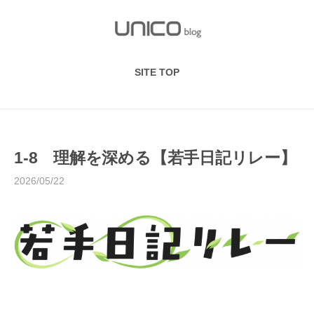
S
k
i
p
SITE TOP
t
o
c
o
n
1-8 理解を深める【若手日記リレー】
t
2026/05/22
e
n
t